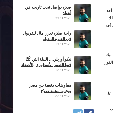
صلاح يواصل نحت تاريخه في
نه أحد
أنفيلد
لا
23.11.2025
 أحد
راحة صلاح تعزز آمال ليفربول
في الفترة المقبلة
19.11.2025
 ديك
نيكو أوريلي… الليلة التي كُبِّل
جازاتهم في السنوات الأخيرة ، بما في ذلك انتصارهم الرائع في دوري أبطال أوروبا في 2019 والفوز
فيها الصبي الأسطوري بالأصفاد
10.11.2025
مفاوضات دقيقة بين مصر
ونجمها محمد صلاح
 على
06.11.2025
ي