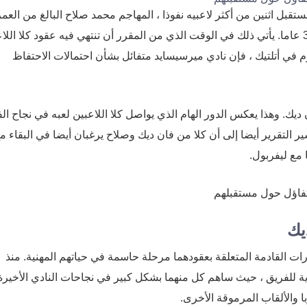
عاما والمدافع المركزي فيرجيل فان ديك البالغ من العمر 33 عاما. يأتي ذلك في الوقت الذي من المقرر أن تنتهي فيه عقود كلا ا
 في أتلتيك ، فإن نادي ميرسيسايد متفائل بشأن احتمالات الاحتفاظ
ديك. وهذا يعكس الدور الهام الذي يواصل كلا اللاعبين لعبه في نجاح ال
ير التقرير أيضا إلى أن كلا من فان ديك وصلاح يرغبان أيضا في البقاء م
 مع ليفربول.
يك
ات القادمة المتعلقة بعقودهما مرحلة حاسمة في حياتهم المهنية. منذ
ية للفريق ، حيث ساهم كل منهما بشكل كبير في نجاحات النادي الأخيرة 
ا والألقاب المرموقة الأخرى.