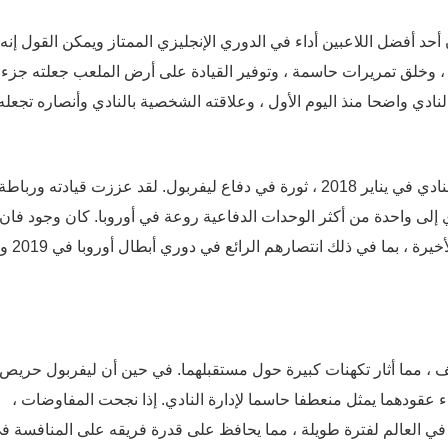
 ، الذي وصل إلى ليفربول في صيف 2017 ، كان أحد أفضل اللاعبين أداء في الدوري الإنجليزي الممتاز ويمكن القول إ
، وخلق تمريرات حاسمة ، وتوفير القيادة على أرض الملعب جعلته جزءا 
نادي واضحا منذ اليوم الأول ، وعلاقته الشخصية بالنادي وأنصاره تجعله
من ناحية أخرى ، أحدث فيرجيل فان ديك ، الذي انضم إلى النادي في يناير 2018 ، ثورة في دفاع ليفربول. لقد عززت قيادته ورباطة
 إلى واحدة من أكثر الوحدات الدفاعية روعة في أوروبا. كان وجود فان
في قلب دفاع ليفربول هو المفتاح لإن
 ، مما أثار تكهنات كبيرة حول مستقبلهما. في حين أن ليفربول حريص
ء عقودهما يمثل منعطفا حاسما لإدارة النادي. إذا نجحت المفاوضات ،
في العالم لفترة طويلة ، مما يحافظ على قدرة فريقه على المنافسة ف