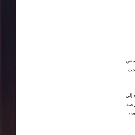
 سعي
بحث
 إلى
فرصة
حدد