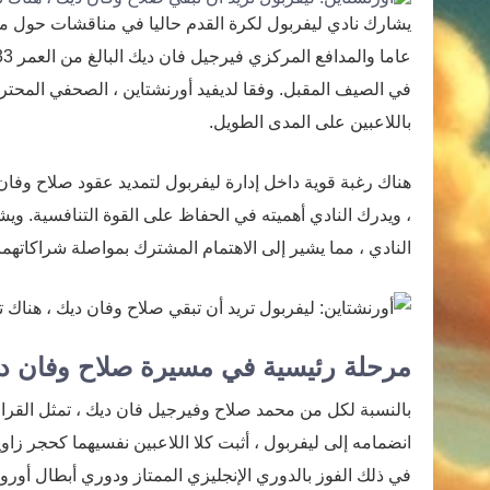
في الصيف المقبل. وفقا لديفيد أورنشتاين ، الصحفي المحترم
باللاعبين على المدى الطويل.
هناك رغبة قوية داخل إدارة ليفربول لتمديد عقود صلاح وفان 
، ويدرك النادي أهميته في الحفاظ على القوة التنافسية. ويش
النادي ، مما يشير إلى الاهتمام المشترك بمواصلة شراكاتهما
مرحلة رئيسية في مسيرة صلاح وفان د
بالنسبة لكل من محمد صلاح وفيرجيل فان ديك ، تمثل القرار
انضمامه إلى ليفربول ، أثبت كلا اللاعبين نفسيهما كحجر زاو
في ذلك الفوز بالدوري الإنجليزي الممتاز ودوري أبطال أوروب