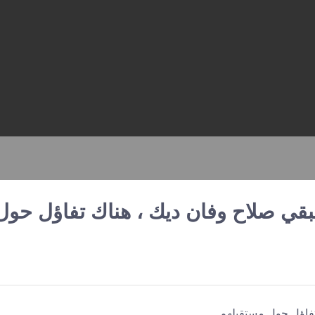
تبقي صلاح وفان ديك ، هناك تفاؤل حول