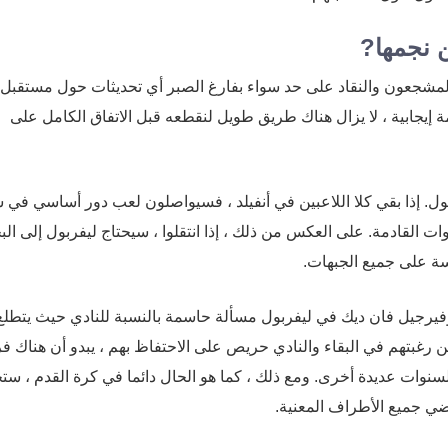
ن نجمها?
المشجعون والنقاد على حد سواء بفارغ الصبر أي تحديثات حول مستقبل
مة إيجابية ، لا يزال هناك طريق طويل لنقطعه قبل الاتفاق الكامل على
ول. إذا بقي كلا اللاعبين في أنفيلد ، فسيواصلون لعب دور أساسي في
ت القادمة. على العكس من ذلك ، إذا انتقلوا ، سيحتاج ليفربول إلى ال
سة على جميع الجبهات.
فيرجيل فان ديك في ليفربول مسألة حاسمة بالنسبة للنادي حيث يتطلع
عن رغبتهم في البقاء والنادي حريص على الاحتفاظ بهم ، يبدو أن هناك 
لسنوات عديدة أخرى. ومع ذلك ، كما هو الحال دائما في كرة القدم ، ست
ضي جميع الأطراف المعنية.