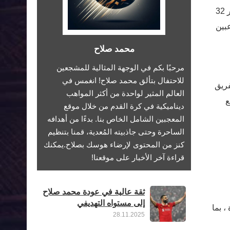
يشارك نادي ليفربول لكرة القدم حاليا في مناقشات حول مستقبل اثنين من أكثر لاعبيه نفوذا ، المهاجم محمد صلاح البالغ من العمر 32
للاعبين
محمد صلاح
مرحبًا بكم في الوجهة المثالية للمشجعين
للاحتفال بتألق محمد صلاح! انغمس في
فريق
العالم المثير لواحدة من أكثر المواهب
ع
ديناميكية في كرة القدم من خلال موقع
المعجبين الشامل الخاص بنا. بدءًا من أهدافه
الساحرة وحتى جاذبيته المُعدية، قمنا بتنظيم
كنز من المحتوى لإرضاء هوسك بصلاح.يمكنك
قراءة آخر الأخبار على موقعنا!
ثقة عالية في عودة محمد صلاح
إلى مستواه التهديفي
، بما
28.11.2025