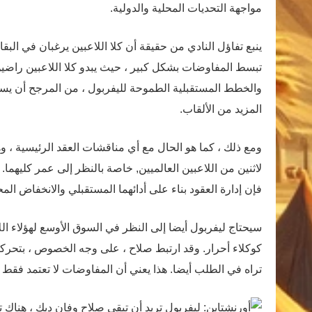
مواجهة التحديات المحلية والدولية.
ينبع تفاؤل النادي من حقيقة أن كلا اللاعبين يرغبان في البق
تبسط المفاوضات بشكل كبير ، حيث يبدو كلا اللاعبين راضين 
والخطط المستقبلية الطموحة لليفربول ، من المرجح أن ي
المزيد من الألقاب.
ومع ذلك ، كما هو الحال مع أي مناقشات العقد الرئيسية ، وهنا
لاثنين من اللاعبين العالميين, خاصة بالنظر إلى عمر كليهما
فإن إدارة العقود بناء على أدائهما المستقبلي والانخفاض الم
سيحتاج ليفربول أيضا إلى النظر في السوق الأوسع لهؤلاء الل
كوكلاء أحرار. وقد ارتبط صلاح ، على وجه الخصوص ، بتحركا
تراه في الطلب أيضا. هذا يعني أن المفاوضات لا تعتمد فقط 