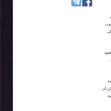
لوب
لى
عقود
،
صة
كن أن
ة.