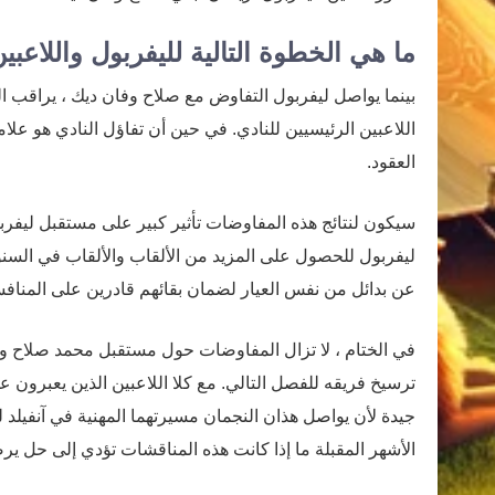
ما هي الخطوة التالية لليفربول واللاعبي
بينما يواصل ليفربول التفاوض مع صلاح وفان ديك ، يراقب 
اللاعبين الرئيسيين للنادي. في حين أن تفاؤل النادي هو علا
العقود.
سيكون لنتائج هذه المفاوضات تأثير كبير على مستقبل ليفرب
ليفربول للحصول على المزيد من الألقاب والألقاب في السنوا
عن بدائل من نفس العيار لضمان بقائهم قادرين على المناف
في الختام ، لا تزال المفاوضات حول مستقبل محمد صلاح و
ترسيخ فريقه للفصل التالي. مع كلا اللاعبين الذين يعبرون 
جيدة لأن يواصل هذان النجمان مسيرتهما المهنية في آنفيلد 
الأشهر المقبلة ما إذا كانت هذه المناقشات تؤدي إلى حل ير